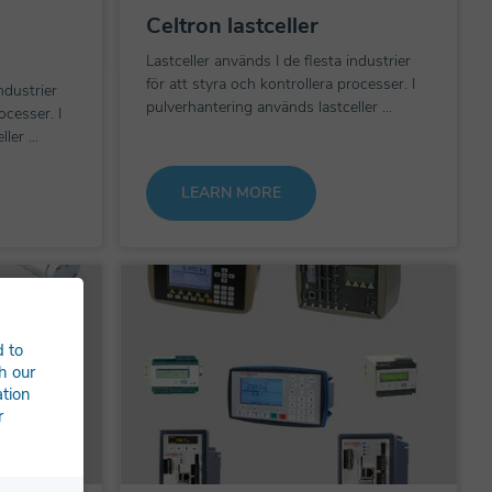
Celtron lastceller
Lastceller används I de flesta industrier
för att styra och kontrollera processer. I
ndustrier
pulverhantering används lastceller ...
ocesser. I
er ...
LEARN MORE
d to
h our
ation
r