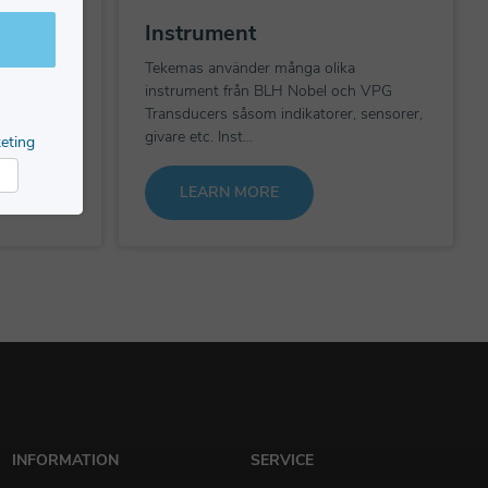
ller
Instrument
ta
Tekemas använder många olika
trollera
instrument från BLH Nobel och VPG
används
Transducers såsom indikatorer, sensorer,
givare etc. Inst...
eting
LEARN MORE
arketing
INFORMATION
SERVICE