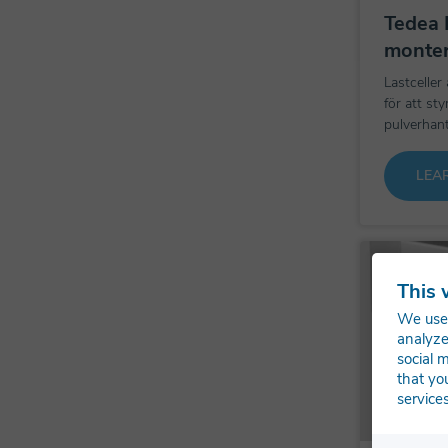
Tedea 
monter
Lastceller
för att st
pulverhant
LEA
This 
We use 
analyze
social 
that yo
services