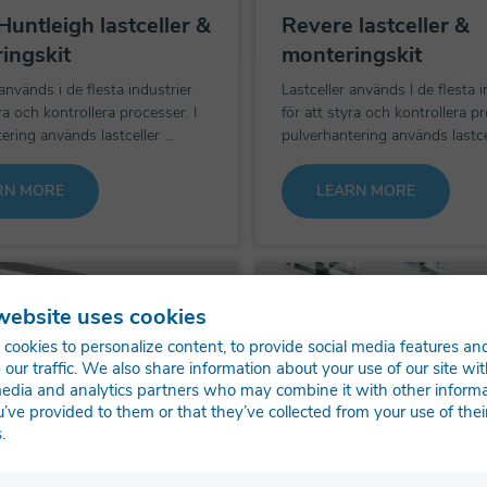
Huntleigh lastceller &
Revere lastceller &
ingskit
monteringskit
 används i de flesta industrier
Lastceller används I de flesta i
yra och kontrollera processer. I
för att styra och kontrollera pr
ering används lastceller ...
pulverhantering används lastcell
RN MORE
LEARN MORE
website uses cookies
cookies to personalize content, to provide social media features an
 our traffic. We also share information about your use of our site wit
media and analytics partners who may combine it with other inform
u’ve provided to them or that they’ve collected from your use of thei
.