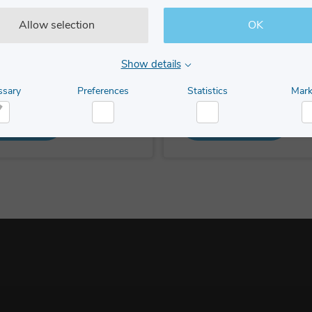
ronics lastceller
BLH Nobel KIS lastce
Allow selection
OK
 används I de flesta industrier
KIS lastceller används I de fles
yra och kontrollera processer. I
industrier för att styra och kon
Show details
ering används lastceller ...
processer. I pulverhantering 
lastcel...
ssary
Preferences
Statistics
Mark
RN MORE
LEARN MORE
cessary
Preferences
Statistics
M