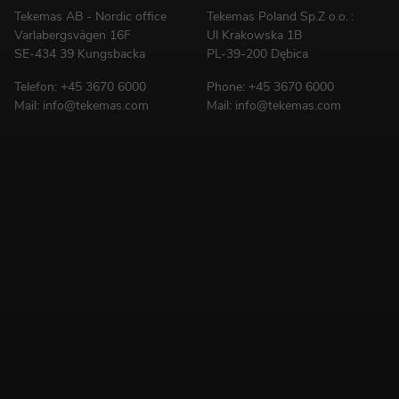
Tekemas AB - Nordic office
Tekemas Poland
Sp.Z o.o.
:
Varlabergsvägen 16F
Ul Krakowska 1B
SE-434 39 Kungsbacka
PL-39-200 Dębica
Telefon:
+45 3670 6000
Phone:
+45 3670 6000
Mail:
info@tekemas.com
Mail:
info@tekemas.com