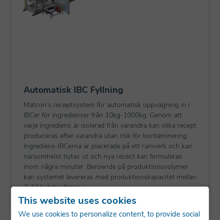
Automatisk IBC Fyllning
Matcon’s receptsystem för automatisk uppvägning in i
IBCer för ingredienser från 10kg-1000kg. Genom att
varje ingrediens är isolerad från varandra kan olika recept
produceras efter varandra utan risk för kontaminering.
Ingrediens-IBCerna är placerade på ett ramverk och kan
närsomhelst bytas ut och nya recect kan formuleras
inom några minuter. Beroende på produktionsvolymer
kan systemet levereras med produktionskapacitet mellan
3-12 batcher/timme.
This website uses cookies
We use cookies to personalize content, to provide social