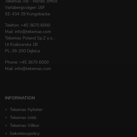
Tekemas AB - Nordic office
Varlabergsvägen 16F
SE-434 39 Kungsbacka
Telefon:
+45 3670 6000
Mail:
info@tekemas.com
Tekemas Poland
Sp.Z o.o.
:
Ul Krakowska 1B
PL-39-200 Dębica
Phone:
+45 3670 6000
Mail:
info@tekemas.com
INFORMATION
Tekemas Nyheter
Tekemas Jobb
Tekemas Villkor
Sekretesspolicy