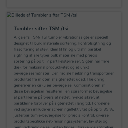
Tumbler sifter TSM /tsi
Allgaier's TSM/ TSI tumbler vibrationssigte er specielt
designet til bulk materiale sortering, kontrolsigtning og
frasortering af støv. Ideel til fin og ultrafin partikel
sigtning af alle typer bulk materiale med præcis
sortering på op til 7 partikelstørrelser. Sigten har flere
dæk for maksimal produktivitet og et unikt
bevægelsesmønster. Den radiale hældning transporterer
produktet fra midten af sigtenettet udad. Hældning
genererer en cirkulær bevægelse. Kombinationen af
disse bevægelser resulterer i en spiralformet bevægelse
af partiklerne på tværs af nettet, hvilket sikrer, at
partiklerne forbliver på sigtenettet i lang tid. Fordelene
ved sigten inkluderer screeningeffektivitet på op til 99 %,
justerbar tumle-bevægelse for præcis kontrol, diverse
produktspecifikke net-rensningssystemer, lav støj og
nem vedligeholdelse. Sigten findes i forskellige størrelser.