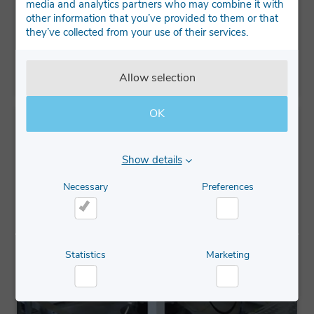
materialet, i et spiralmønster indefra og bevæger sig
media and analytics partners who may combine it with
udad. Sigtekvalitet og -gennemløb kan nemt justeres,
other information that you’ve provided to them or that
afhængigt af applikationen. VRS kan have op til 3 dæk
they’ve collected from your use of their services.
og 4 partikelstørrelsesområder; sigtenettets
overfladeareal på 0,28-1,59 m2.
Allow selection
OK
Show details
Necessary
Preferences
Necessary
Preferences
Statistics
Marketing
Statistics
Marketing