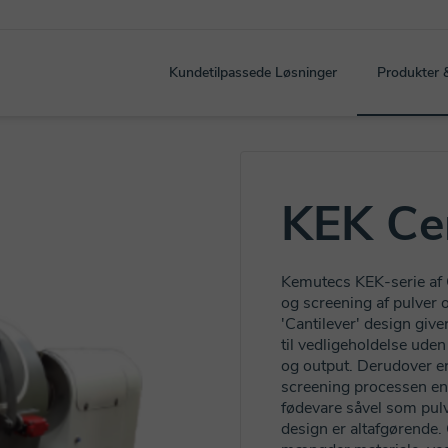
Kundetilpassede Løsninger
Produkter 
KEK Cen
Kemutecs KEK-serie af Ce
og screening af pulver o
'Cantilever' design giv
til vedligeholdelse uden
og output. Derudover er 
screening processen enk
fødevare såvel som pulv
design er altafgørende. 