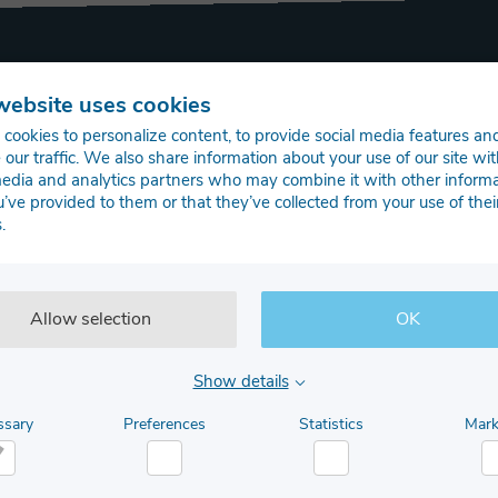
website uses cookies
cookies to personalize content, to provide social media features an
om i kontakt med vores systemingeniør
 our traffic. We also share information about your use of our site wit
media and analytics partners who may combine it with other inform
u’ve provided to them or that they’ve collected from your use of thei
Last name
.
Allow selection
OK
Show details
ssary
Preferences
Statistics
Mark
cessary
Preferences
Statistics
M
Job Title