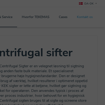
DA-DK
& Service
Hvorfor TEKEMAS
Cases
Kontakt os
trifugal sifter
ntrifugal Sigter er en velegnet løsning til sigtning
g anden faste bulk materiale. Et specialiseret
er brugerne høje hygiejnestandarder. Den er designet
 brug af værktøj, hvilket resulterer i optimeret oppetid
KEK sigter er lette at betjene, hvilket gør sigtning og
el for operatøren. Den anvendes typisk i proces af
er proces industrier, hvor behovet for en hygiejnisk
Centrifugal sigten bruges til at sigte og screene store