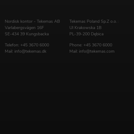
Nordisk kontor - Tekemas AB
Tekemas Poland
Sp.Z o.o.
:
Varlabergsvägen 16F
Ul Krakowska 1B
SE-434 39 Kungsbacka
PL-39-200 Dębica
Telefon:
+45 3670 6000
Phone:
+45 3670 6000
Mail:
info@tekemas.dk
Mail:
info@tekemas.com