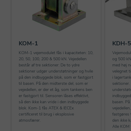
KOM-1
KDH-5
KOM-1 vejemodulet fås i kapaciteten: 10,
Vejemodule
20, 50, 100, 200 & 500 kN. Vejedellen
og 500 kN
består af tre sektioner: De to ydre
med høj n
sektioner udgør understøtninger og hvile
velegnet t
på den indbyggede blok, som er fastgjort
i lagertan
til basen. På den midterste del, som er
sektioner.
vejedellen, er der et åg, som tankens ben
understøtn
er fastgjort til. Sensoren låses effektivt,
indbyggede
så den ikke kan vride i den indbyggede
basen. På 
blok. Kom-1 fås ATEX & IECEx
vejedellen
certificeret til brug i eksplosive
fastgøres t
atmosfærer.
den ikke k
Alle KOM 