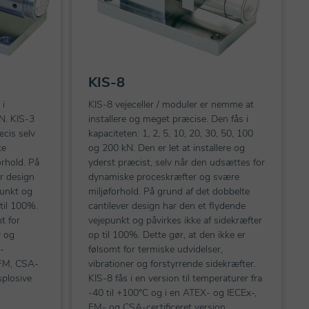
KIS-8
 i
KIS-8 vejeceller / moduler er nemme at
kN. KIS-3
installere og meget præcise. Den fås i
æcis selv
kapaciteten: 1, 2, 5, 10, 20, 30, 50, 100
ke
og 200 kN. Den er let at installere og
rhold. På
yderst præcist, selv når den udsættes for
er design
dynamiske proceskræfter og svære
punkt og
miljøforhold. På grund af det dobbelte
 til 100%.
cantilever design har den et flydende
t for
vejepunkt og påvirkes ikke af sidekræfter
r og
op til 100%. Dette gør, at den ikke er
-
følsomt for termiske udvidelser,
, FM, CSA-
vibrationer og forstyrrende sidekræfter.
ksplosive
KIS-8 fås i en version til temperaturer fra
-40 til +100°C og i en ATEX- og IECEx-,
FM- og CSA-certificeret version.