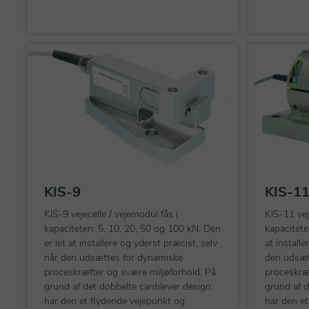
KIS-9
KIS-1
KIS-9 vejecelle / vejemodul fås i
KIS-11 vej
kapaciteten: 5, 10, 20, 50 og 100 kN. Den
kapacitete
er let at installere og yderst præcist, selv
at install
når den udsættes for dynamiske
den udsæt
proceskræfter og svære miljøforhold. På
proceskræf
grund af det dobbelte cantilever design
grund af d
har den et flydende vejepunkt og
har den et