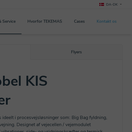
DA-DK
& Service
Hvorfor TEKEMAS
Cases
Kontakt os
Flyers
bel KIS
er
 ideelt i procesvejsløsninger som: Big Bag fyldning,
vejning. Designet af vejecellen / vejemodulet
 vibrationer, side- og vridningskræfter og termisk