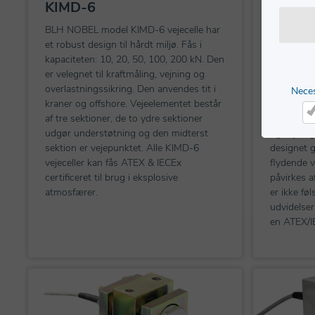
KIMD-6
KISD-
BLH NOBEL model KIMD-6 vejecelle har
KISD-6 cyl
et robust design til hårdt miljø. Fås i
NOBEL fås 
kapaciteten: 10, 20, 50, 100, 200 kN. Den
400, 1000 
er velegnet til kraftmåling, vejning og
det nemt a
overlastningssikring. Den anvendes tit i
kompakt de
Nece
kraner og offshore. Vejeelementet består
kapacitets
af tre sektioner, de to ydre sektioner
Installere
Ne
udgør understøtning og den midterst
og vejning
sektion er vejepunktet. Alle KIMD-6
designet g
vejeceller kan fås ATEX & IECEx
flydende v
certificeret til brug i eksplosive
påvirkes a
atmosfærer.
er ikke fø
udvidelser 
en ATEX/IE