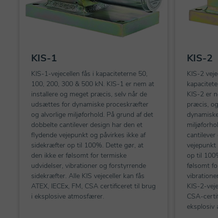
KIS-1
KIS-2
KIS-1-vejecellen fås i kapaciteterne 50,
KIS-2 veje
100, 200, 300 & 500 kN. KIS-1 er nem at
kapacitete
installere og meget præcis, selv når de
KIS-2 er n
udsættes for dynamiske proceskræfter
præcis, o
og alvorlige miljøforhold. På grund af det
dynamiske
dobbelte cantilever design har den et
miljøforho
flydende vejepunkt og påvirkes ikke af
cantilever
sidekræfter op til 100%. Dette gør, at
vejepunkt 
den ikke er følsomt for termiske
op til 100
udvidelser, vibrationer og forstyrrende
følsomt fo
sidekræfter. Alle KIS vejeceller kan fås
vibratione
ATEX, IECEx, FM, CSA certificeret til brug
KIS-2-veje
i eksplosive atmosfærer.
CSA-certif
eksplosiv