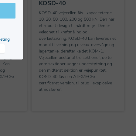
KOSD-40
KOSD i
KOSD-40 vejecellen fås i kapaciteterne
r en
10, 20, 50, 100, 200 og 500 kN. Den har
et robust design til hårdt miljø. Den er
t udskifte
velegnet til kraftmåling og
esign, den
overlastsikring. KOSD-40 kan leveres i et
eting
ing i
modul til vejning og niveau-overvågning i
lagertanke, derefter kaldet KOM-1.
arketing
ning og
Vejecellen består af tre sektioner, de to
u. Kan
ydre sektioner udgør understøtning og
 og
den midterst sektion er vejepunktet.
EX/IECEx-
KOSD-40 fås i en ATEX/IECEx-
certificeret version, til brug i eksplosive
atmosfærer.