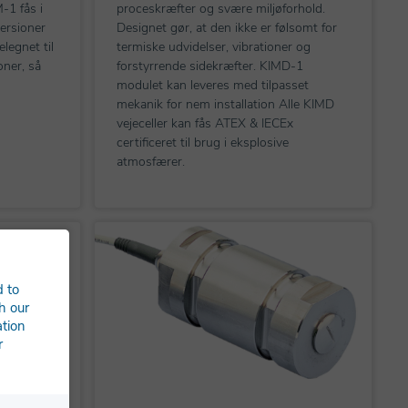
-1 fås i
proceskræfter og svære miljøforhold.
ersioner
Designet gør, at den ikke er følsomt for
elegnet til
termiske udvidelser, vibrationer og
oner, så
forstyrrende sidekræfter. KIMD-1
modulet kan leveres med tilpasset
mekanik for nem installation Alle KIMD
vejeceller kan fås ATEX & IECEx
certificeret til brug i eksplosive
atmosfærer.
d to
h our
ation
r