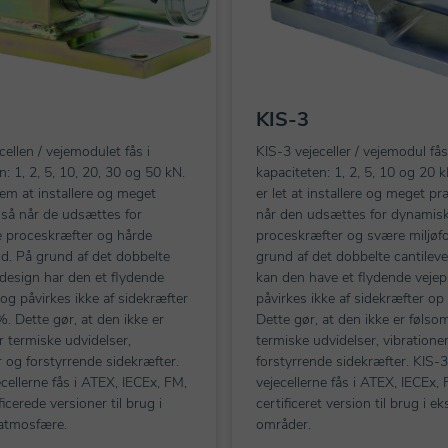
KIS-3
cellen / vejemodulet fås i
KIS-3 vejeceller / vejemodul fås
n: 1, 2, 5, 10, 20, 30 og 50 kN.
kapaciteten: 1, 2, 5, 10 og 20 
em at installere og meget
er let at installere og meget pr
gså når de udsættes for
når den udsættes for dynamis
 proceskræfter og hårde
proceskræfter og svære miljøfo
ld. På grund af det dobbelte
grund af det dobbelte cantilev
 design har den et flydende
kan den have et flydende veje
og påvirkes ikke af sidekræfter
påvirkes ikke af sidekræfter op
%. Dette gør, at den ikke er
Dette gør, at den ikke er følsom
r termiske udvidelser,
termiske udvidelser, vibratione
r og forstyrrende sidekræfter.
forstyrrende sidekræfter. KIS-3
cellerne fås i ATEX, IECEx, FM,
vejecellerne fås i ATEX, IECEx
icerede versioner til brug i
certificeret version til brug i e
 atmosfære.
områder.