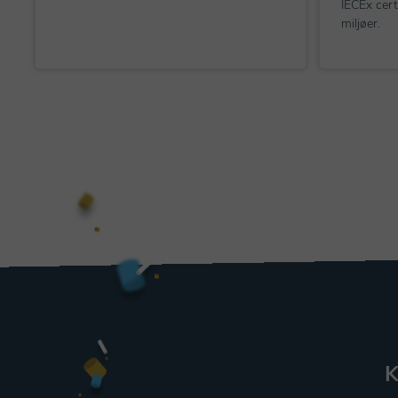
IECEx certi
miljøer.
K