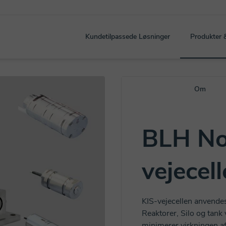
Kundetilpassede Løsninger
Produkter 
Om
BLH No
vejecell
KIS-vejecellen anvendes
Reaktorer, Silo og tank 
minimerer virkningen af