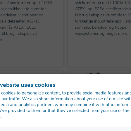
kke af sidekræfter op til 100%.
sidekræfter på op til 100%. KIM
 at den ikke er følsomt for
ATEX- og IECEx-certificerede v
dvidelser, vibrationer og
til brug i eksplosive områder. V
de sidekræfter. KIS-11
forskellige industrielle applikati
 kan fås ATEX, IECEx
som silo, beholder og hopper
t til brug i eksplosive
vejesystemer og meget mere.
er
website uses cookies
cookies to personalize content, to provide social media features an
 our traffic. We also share information about your use of our site wit
media and analytics partners who may combine it with other inform
u’ve provided to them or that they’ve collected from your use of thei
.