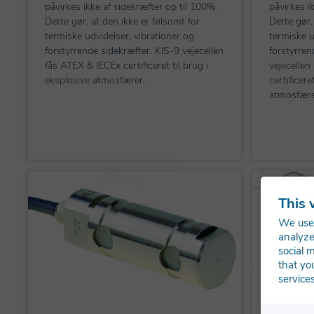
påvirkes ikke af sidekræfter op til 100%.
påvirkes i
Dette gør, at den ikke er følsomt for
Dette gør,
termiske udvidelser, vibrationer og
termiske u
forstyrrende sidekræfter. KIS-9 vejecellen
forstyrren
fås ATEX & IECEx certificeret til brug i
vejecellen
eksplosive atmosfærer.
certificere
atmosfær
This 
We use 
analyze
social 
that yo
services