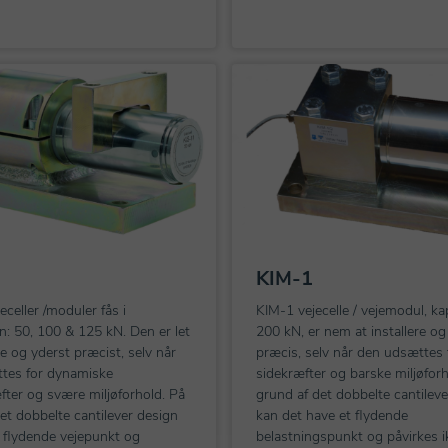
1
KIM-1
eceller /moduler fås i
KIM-1 vejecelle / vejemodul, ka
n: 50, 100 & 125 kN. Den er let
200 kN, er nem at installere o
ere og yderst præcist, selv når
præcis, selv når den udsættes 
tes for dynamiske
sidekræfter og barske miljøforh
ter og svære miljøforhold. På
grund af det dobbelte cantilev
et dobbelte cantilever design
kan det have et flydende
 flydende vejepunkt og
belastningspunkt og påvirkes i